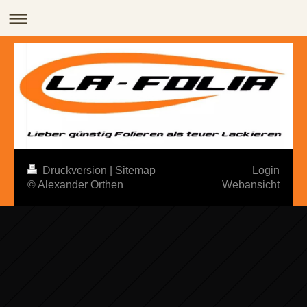
Druckversion
|
Sitemap
Login
© Alexander Orthen
Webansicht